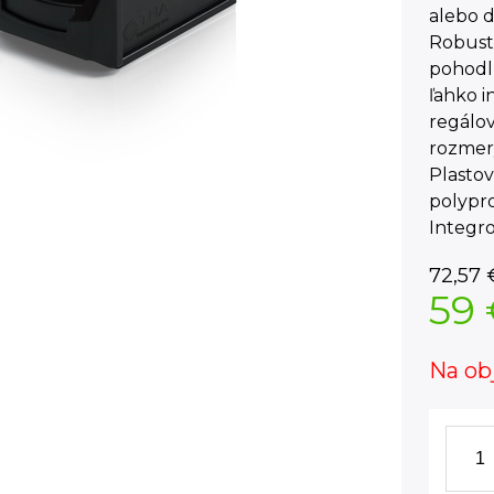
alebo d
Robust
pohodln
ľahko i
regálo
rozmer
Plasto
polypro
Integro
72,57
59
Na ob