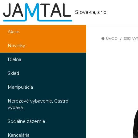
Slovakia, s.r.o.
Akcie
ÚVOD
ESD VÝ
Novinky
Dielňa
Sklad
Manipulácia
Nerezové vybavenie, Gastro
výbava
Sociálne zázemie
Kancelária