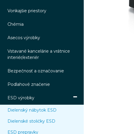
Vonkajšie priestory
Chémia
Asecos výrobky
Vstavané kancelárie a vrátnice
interiér/exteriér
Bezpečnosť a označovanie
Podlahové značenie
ESD výrobky
Dielenský nábytok ESD
Dielenské stoličky ESD
ESD prepravky