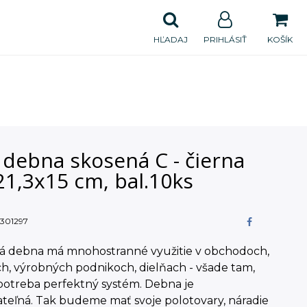
HĽADAJ
PRIHLÁSIŤ
KOŠÍK
 debna skosená C - čierna
21,3x15 cm, bal.10ks
301297
á debna má mnohostranné využitie v obchodoch,
h, výrobných podnikoch, dielňach - všade tam,
potreba perfektný systém. Debna je
teľná. Tak budeme mať svoje polotovary, náradie