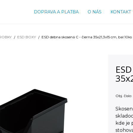
DOPRAVA A PLATBA
O NÁS
KONTAKT
ROBKY
ESD BOXY
ESD debna skosená C - čierna 35x21,3x15 cm, bal.10ks
ESD
35x
Obj. čislo:
Skosen
skladoc
kde je 
stohova