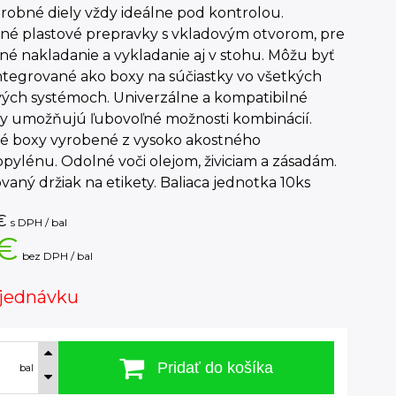
robné diely vždy ideálne pod kontrolou.
né plastové prepravky s vkladovým otvorom, pre
é nakladanie a vykladanie aj v stohu. Môžu byť
ntegrované ako boxy na súčiastky vo všetkých
vých systémoch. Univerzálne a kompatibilné
y umožňujú ľubovoľné možnosti kombinácií.
vé boxy vyrobené z vysoko akostného
pylénu. Odolné voči olejom, živiciam a zásadám.
vaný držiak na etikety. Baliaca jednotka 10ks
€
s DPH / bal
 €
bez DPH / bal
jednávku
Pridať do košíka
bal