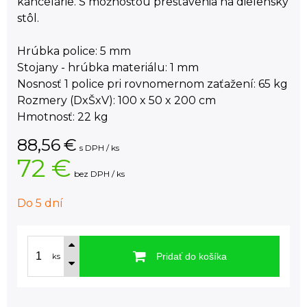
kancelárie. S možnosťou prestavenia na dielenský
stôl.
Hrúbka police: 5 mm
Stojany - hrúbka materiálu: 1 mm
Nosnosť 1 police pri rovnomernom zaťažení: 65 kg
Rozmery (DxŠxV): 100 x 50 x 200 cm
Hmotnosť: 22 kg
88,56
€
s DPH / ks
72 €
bez DPH / ks
Do 5 dní
Pridať do košíka
ks