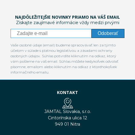
NAJDÔLEŽITEJŠIE NOVINKY PRIAMO NA VÁŠ EMAIL
Získajte zaujímavé informácie vždy medzi prvými
Odoberať
Vaše osobné údaje (email) budeme spracovávať len za týmto
účelom v súlade s platnou legislatívou a zásadami ochrany
osobných údajov. Súhlas potvrdíte kliknutím na odkaz, ktorý
vám pošleme na váš email. Súhlas môžete kedykoľvek odvolať
písomne, emailom alebo kliknutím na odkaz z ktoréhokoľvek
informačného emailu.
KONTAKT
JAMTAL Slovakia, s.r.o.
Cintorínska ulica 12
949 01 Nitra