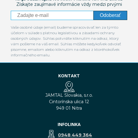
Získajte zaujímavé informácie vždy medzi prvými
Odoberať
Vaše osobné údaje (email) budeme spracovávať len za týmto
účelom v súlade s platnou legislatívou a zásadami ochrany
osobných údajov. Súhlas potvrdíte kliknutím na odkaz, ktorý
vám pošleme na váš email. Súhlas môžete kedykoľvek odvolať
písomne, emailom alebo kliknutím na odkaz z ktoréhokoľvek
informačného emailu.
KONTAKT
JAMTAL Slovakia, s.r.o.
Cintorínska ulica 12
949 01 Nitra
INFOLINKA
0948 449 364