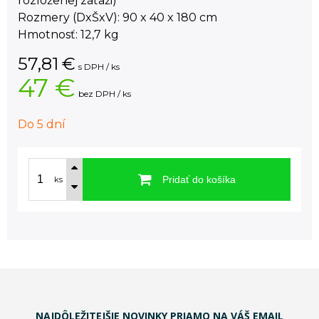
rozloženej záťaži)
Rozmery (DxŠxV): 90 x 40 x 180 cm
Hmotnosť: 12,7 kg
57,81
€
s DPH / ks
47 €
bez DPH / ks
Do 5 dní
Pridať do košíka
ks
NAJDÔLEŽITEJŠIE NOVINKY PRIAMO NA VÁŠ EMAIL