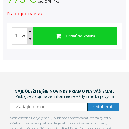
bez DPH / ks
Na objednávku
Pridať do košíka
ks
NAJDÔLEŽITEJŠIE NOVINKY PRIAMO NA VÁŠ EMAIL
Získajte zaujímavé informácie vždy medzi prvými
Odoberať
Vaše osobné údaje (email) budeme spracovávať len za týmto
účelom v súlade s platnou legislatívou a zásadami ochrany
osobných údajov. Súhlas potvrdíte kliknutím na odkaz, ktorý