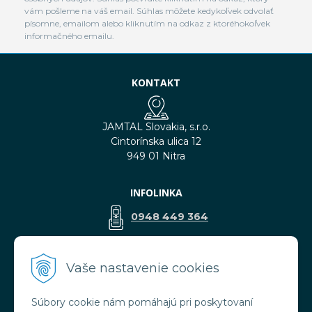
vám pošleme na váš email. Súhlas môžete kedykoľvek odvolať
písomne, emailom alebo kliknutím na odkaz z ktoréhokoľvek
informačného emailu.
KONTAKT
JAMTAL Slovakia, s.r.o.
Cintorínska ulica 12
949 01 Nitra
INFOLINKA
0948 449 364
predaj@jamtal.sk
Vaše nastavenie cookies
Súbory cookie nám pomáhajú pri poskytovaní
VŠETKO O NÁKUPE