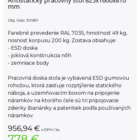
Antistatický pracovný stôl 825x1600x810
mm
Obj. čislo:
301691
Farebné prevedenie RAL 7035, hmotnosť 49 kg,
nosnosť korpusu 200 kg. Zostava obsahuje:
- ESD doska
- joklová konštrukcia nôh
- zemniace body
Pracovná doska stola je vybavená ESD gumovou
rohožou, ktorá zaisťuje rozptýlenie statického
náboja, a uzemňovacím boxom na pripojenie
náramkov na ktorého čele sú tri pripojovacie
zdierky (banániky a patentiek podľa používaných
náramkov.
956,94
€
s DPH / ks
778 €