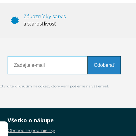
Zákaznícky servis
a starostlivosť
Odoberať
otvrdíte kliknutím na odkaz, ktorý vám pošleme na váš email.
Všetko o nákupe
Obchodné podmienky