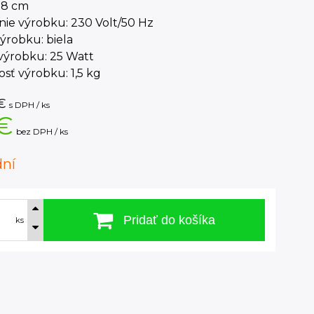
38 cm
nie výrobku: 230 Volt/50 Hz
ýrobku: biela
výrobku: 25 Watt
sť výrobku: 1,5 kg
€
s DPH / ks
€
bez DPH / ks
dní
Pridať do košíka
ks