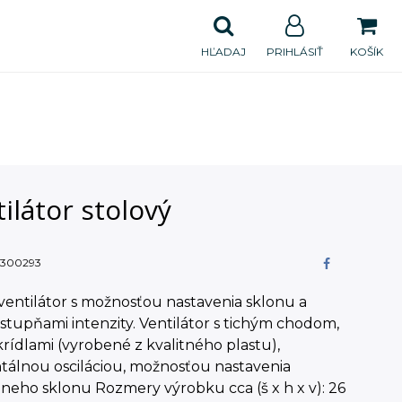
HĽADAJ
PRIHLÁSIŤ
KOŠÍK
ilátor stolový
300293
ventilátor s možnosťou nastavenia sklonu a
tupňami intenzity. Ventilátor s tichým chodom,
rídlami (vyrobené z kvalitného plastu),
tálnou osciláciou, možnosťou nastavenia
lneho sklonu Rozmery výrobku cca (š x h x v): 26