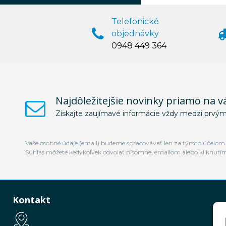
Telefonické
objednávky
0948 449 364
Najdôležitejšie novinky priamo na v
Získajte zaujímavé informácie vždy medzi prvým
Vaše osobné údaje (email) budeme spracovávať len za týmto účelom v
Súhlas môžete kedykoľvek odvolať písomne, emailom alebo kliknutí
Kontakt