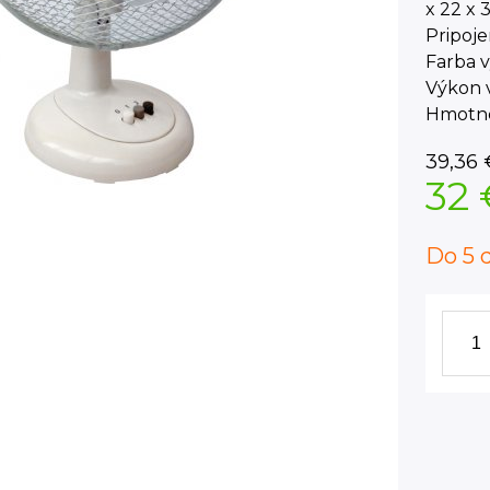
x 22 x 
Pripoje
Farba v
Výkon 
Hmotno
39,36
32 
Do 5 