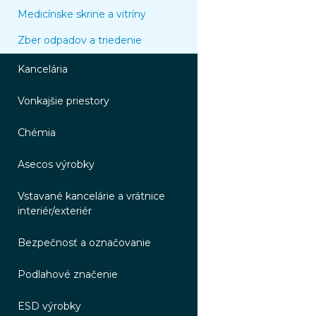
Medicínske skrine a vitríny
Zber odpadov a triedenie
Kancelária
Vonkajšie priestory
Chémia
Asecos výrobky
Vstavané kancelárie a vrátnice
interiér/exteriér
Bezpečnosť a označovanie
Podlahové značenie
ESD výrobky