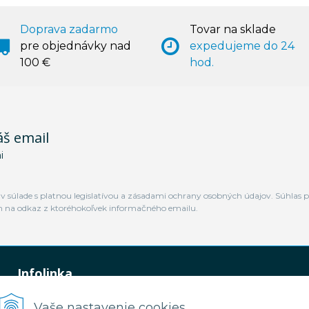
Doprava zadarmo
Tovar na sklade
pre objednávky nad
expedujeme do 24
100 €
hod.
áš email
i
 súlade s platnou legislatívou a zásadami ochrany osobných údajov. Súhlas p
m na odkaz z ktoréhokoľvek informačného emailu.
Infolinka
0948 449 364
Vaše nastavenie cookies