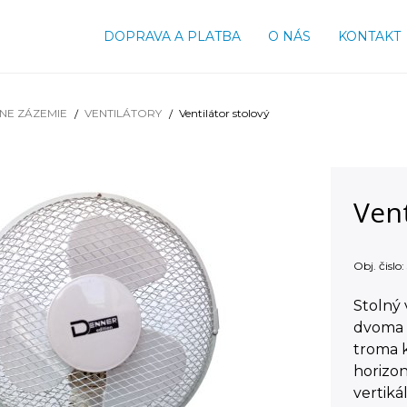
DOPRAVA A PLATBA
O NÁS
KONTAKT
NE ZÁZEMIE
VENTILÁTORY
Ventilátor stolový
Vent
Obj. čislo:
Stolný 
dvoma s
troma k
horizon
vertiká