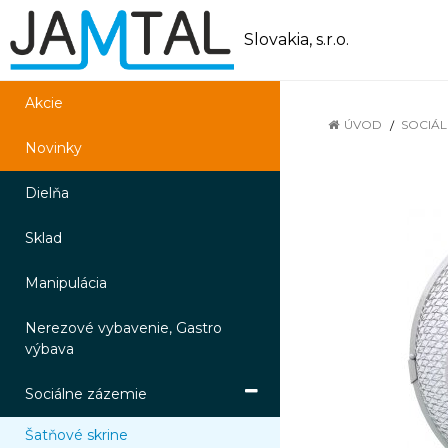
Slovakia, s.r.o.
Akcie
ÚVOD
SOCIÁL
Novinky
Dielňa
Sklad
Manipulácia
Nerezové vybavenie, Gastro
výbava
Sociálne zázemie
Šatňové skrine