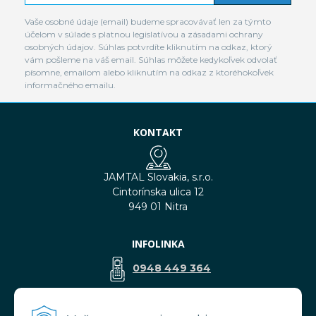
Vaše osobné údaje (email) budeme spracovávať len za týmto
účelom v súlade s platnou legislatívou a zásadami ochrany
osobných údajov. Súhlas potvrdíte kliknutím na odkaz, ktorý
vám pošleme na váš email. Súhlas môžete kedykoľvek odvolať
písomne, emailom alebo kliknutím na odkaz z ktoréhokoľvek
informačného emailu.
KONTAKT
JAMTAL Slovakia, s.r.o.
Cintorínska ulica 12
949 01 Nitra
INFOLINKA
0948 449 364
predaj@jamtal.sk