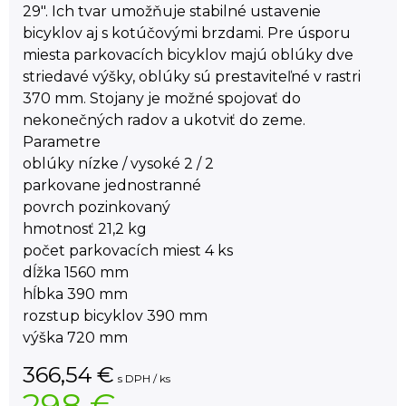
29". Ich tvar umožňuje stabilné ustavenie
bicyklov aj s kotúčovými brzdami. Pre úsporu
miesta parkovacích bicyklov majú oblúky dve
striedavé výšky, oblúky sú prestaviteľné v rastri
370 mm. Stojany je možné spojovať do
nekonečných radov a ukotviť do zeme.
Parametre
oblúky nízke / vysoké 2 / 2
parkovane jednostranné
povrch pozinkovaný
hmotnosť 21,2 kg
počet parkovacích miest 4 ks
dĺžka 1560 mm
hĺbka 390 mm
rozstup bicyklov 390 mm
výška 720 mm
366,54
€
s DPH / ks
298 €