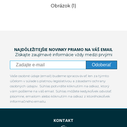
Obrázok (1)
NAJDÔLEŽITEJŠIE NOVINKY PRIAMO NA VÁŠ EMAIL
Získajte zaujímavé informácie vždy medzi prvými
Odoberať
Vaše osobné údaje (email) budeme spracovávať len za týmto
účelom v súlade s platnou legislatívou a zásadami ochrany
osobných údajov. Súhlas potvrdíte kliknutím na odkaz, ktorý
vám pošleme na váš email. Súhlas môžete kedykoľvek odvolať
písomne, emailom alebo kliknutím na odkaz z ktoréhokoľvek
informačného emailu.
KONTAKT