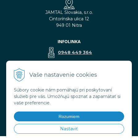
JAMTAL Slovakia, s.r.o.
Cintorínska ulica 12
949 01 Nitra
INFOLINKA
0948 449 364
predaj@jamtal.sk
Vaše nastavenie cookies
Súbory cookie nám pomáhajú pri poskytovaní
VŠETKO O NÁKUPE
služieb pre vás. Umožňujú spoznať a zapamätať si
Obchodné podmienky
vaše preferencie.
Reklamačné podmienky
Doprava a platba
Rozumiem
Ochrana osobných údajov
Nastaviť