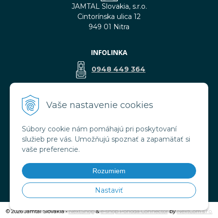
JAMTAL Slovakia, s.r.o.
Cintorínska ulica 12
949 01 Nitra
INFOLINKA
0948 449 364
predaj@jamtal.sk
Vaše nastavenie cookies
Súbory cookie nám pomáhajú pri poskytovaní
VŠETKO O NÁKUPE
služieb pre vás. Umožňujú spoznať a zapamätať si
Obchodné podmienky
vaše preferencie.
Reklamačné podmienky
Doprava a platba
Rozumiem
Ochrana osobných údajov
Nastaviť
© 2026 Jamtal Slovakia •
NextShop
&
e-shop Pohoda Connector
by
NextCom s.r.o.