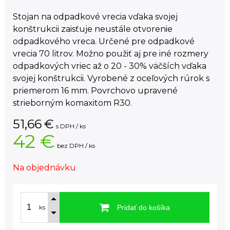
Stojan na odpadkové vrecia vďaka svojej
konštrukcii zaisťuje neustále otvorenie
odpadkového vreca. Určené pre odpadkové
vrecia 70 litrov. Možno použiť aj pre iné rozmery
odpadkových vriec až o 20 - 30% väčších vďaka
svojej konštrukcii. Vyrobené z oceľových rúrok s
priemerom 16 mm. Povrchovo upravené
strieborným komaxitom R30.
51,66
€
s DPH / ks
42 €
bez DPH / ks
Na objednávku
Pridať do košíka
ks