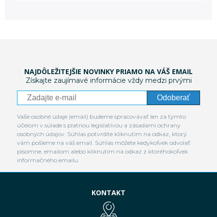
NAJDÔLEŽITEJŠIE NOVINKY PRIAMO NA VÁŠ EMAIL
Získajte zaujímavé informácie vždy medzi prvými
Odoberať
Vaše osobné údaje (email) budeme spracovávať len za týmto
účelom v súlade s platnou legislatívou a zásadami ochrany
osobných údajov. Súhlas potvrdíte kliknutím na odkaz, ktorý
vám pošleme na váš email. Súhlas môžete kedykoľvek odvolať
písomne, emailom alebo kliknutím na odkaz z ktoréhokoľvek
informačného emailu.
KONTAKT