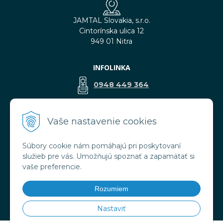
JAMTAL Slovakia, s.r.o.
Cintorínska ulica 12
949 01 Nitra
INFOLINKA
0948 449 364
predaj@jamtal.sk
Vaše nastavenie cookies
Súbory cookie nám pomáhajú pri poskytovaní
VŠETKO O NÁKUPE
služieb pre vás. Umožňujú spoznať a zapamätať si
Obchodné podmienky
vaše preferencie.
Reklamačné podmienky
Doprava a platba
Rozumiem
Ochrana osobných údajov
Nastaviť