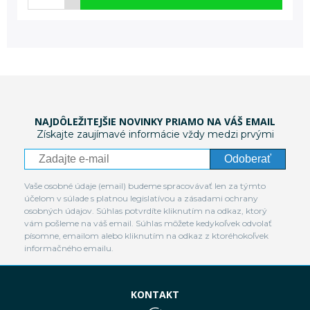
NAJDÔLEŽITEJŠIE NOVINKY PRIAMO NA VÁŠ EMAIL
Získajte zaujímavé informácie vždy medzi prvými
Odoberať
Vaše osobné údaje (email) budeme spracovávať len za týmto
účelom v súlade s platnou legislatívou a zásadami ochrany
osobných údajov. Súhlas potvrdíte kliknutím na odkaz, ktorý
vám pošleme na váš email. Súhlas môžete kedykoľvek odvolať
písomne, emailom alebo kliknutím na odkaz z ktoréhokoľvek
informačného emailu.
KONTAKT