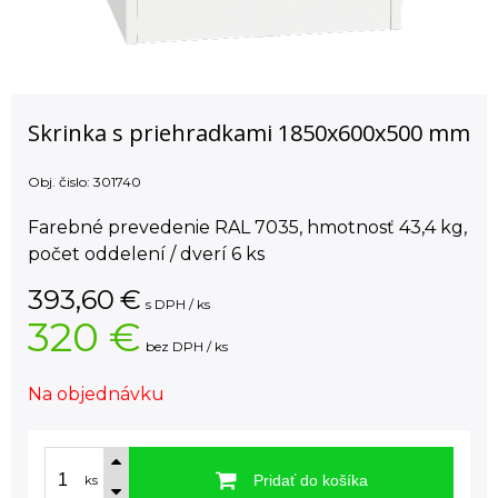
Skrinka s priehradkami 1850x600x500 mm
Obj. čislo:
301740
Farebné prevedenie RAL 7035, hmotnosť 43,4 kg,
počet oddelení / dverí 6 ks
393,60
€
s DPH / ks
320 €
bez DPH / ks
Na objednávku
Pridať do košíka
ks