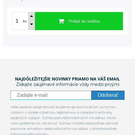
Pridať do košíka
ks
NAJDÔLEŽITEJŠIE NOVINKY PRIAMO NA VÁŠ EMAIL
Získajte zaujímavé informácie vždy medzi prvými
Odoberať
Vaše osobné údaje (email) budeme spracovávať len za týmto
účelom v súlade s platnou legislatívou a zásadami ochrany
osobných údajov. Súhlas potvrdíte kliknutím na odkaz, ktorý
vám pošleme na váš email. Súhlas môžete kedykoľvek odvolať
písomne, emailom alebo kliknutím na odkaz z ktoréhokoľvek
informačného emailu.