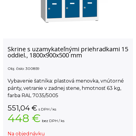
Skrine s uzamykateľnými priehradkami 15
oddiel., 1800x900x500 mm
Obj. čislo:
300859
Vybavenie šatníka: plastová menovka, vnútorné
pánty, vetranie v zadnej stene, hmotnosť 63 kg,
farba RAL 7035/5005
551,04
€
s DPH / ks
448 €
bez DPH / ks
Na objednávku