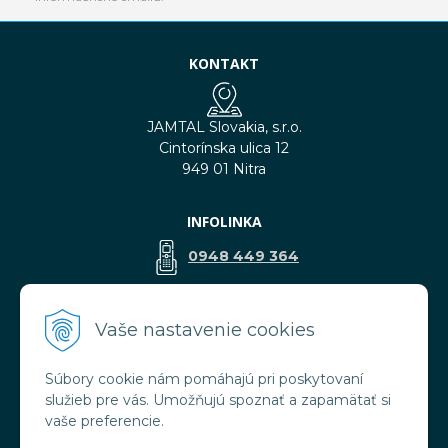
KONTAKT
JAMTAL Slovakia, s.r.o.
Cintorínska ulica 12
949 01 Nitra
INFOLINKA
0948 449 364
predaj@jamtal.sk
Vaše nastavenie cookies
Súbory cookie nám pomáhajú pri poskytovaní
VŠETKO O NÁKUPE
služieb pre vás. Umožňujú spoznať a zapamätať si
Obchodné podmienky
vaše preferencie.
Reklamačné podmienky