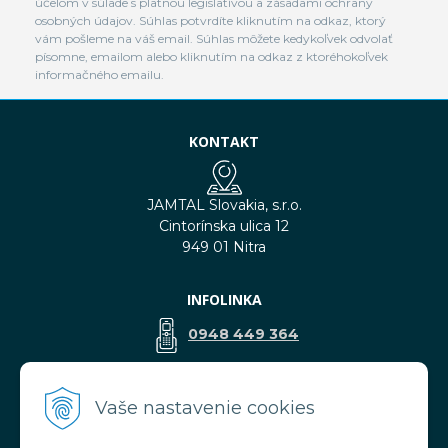
účelom v súlade s platnou legislatívou a zásadami ochrany
osobných údajov. Súhlas potvrdíte kliknutím na odkaz, ktorý
vám pošleme na váš email. Súhlas môžete kedykoľvek odvolať
písomne, emailom alebo kliknutím na odkaz z ktoréhokoľvek
informačného emailu.
KONTAKT
JAMTAL Slovakia, s.r.o.
Cintorínska ulica 12
949 01 Nitra
INFOLINKA
0948 449 364
predaj@jamtal.sk
Vaše nastavenie cookies