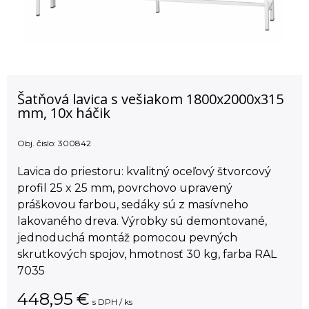
Šatňová lavica s vešiakom 1800x2000x315
mm, 10x háčik
Obj. čislo:
300842
Lavica do priestoru: kvalitný oceľový štvorcový
profil 25 x 25 mm, povrchovo upravený
práškovou farbou, sedáky sú z masívneho
lakovaného dreva. Výrobky sú demontované,
jednoduchá montáž pomocou pevných
skrutkových spojov, hmotnosť 30 kg, farba RAL
7035
448,95
€
s DPH / ks