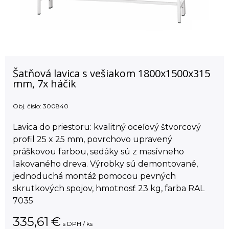
Šatňová lavica s vešiakom 1800x1500x315
mm, 7x háčik
Obj. čislo:
300840
Lavica do priestoru: kvalitný oceľový štvorcový
profil 25 x 25 mm, povrchovo upravený
práškovou farbou, sedáky sú z masívneho
lakovaného dreva. Výrobky sú demontované,
jednoduchá montáž pomocou pevných
skrutkových spojov, hmotnosť 23 kg, farba RAL
7035
335,61
€
s DPH / ks