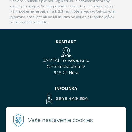
účelom v súlade s platnou legislatívou a zásadami ochrany
osobných údajov. Súhlas potvrdíte kliknutím na odkaz, ktorý
vám pošleme na váš email. Súhlas môžete kedykoľvek odvolať
písomne, emailom alebo kliknutím na odkaz z ktoréhokoľvek
informačného emailu.
KONTAKT
JAMTAL Slovakia, s.r.o.
Cintorínska ulica 12
949 01 Nitra
INFOLINKA
0948 449 364
predaj@jamtal.sk
Vaše nastavenie cookies