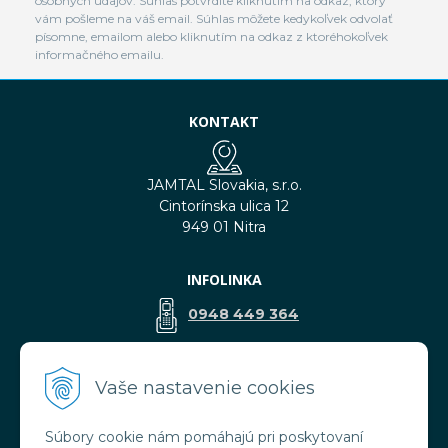
osobných údajov. Súhlas potvrdíte kliknutím na odkaz, ktorý
vám pošleme na váš email. Súhlas môžete kedykoľvek odvolať
písomne, emailom alebo kliknutím na odkaz z ktoréhokoľvek
informačného emailu.
KONTAKT
JAMTAL Slovakia, s.r.o.
Cintorínska ulica 12
949 01 Nitra
INFOLINKA
0948 449 364
predaj@jamtal.sk
Vaše nastavenie cookies
Súbory cookie nám pomáhajú pri poskytovaní
VŠETKO O NÁKUPE