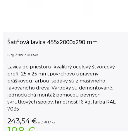
Šatňová lavica 455x2000x290 mm
Obj. čislo:
300847
Lavica do priestoru: kvalitný oceľový štvorcový
profil 25 x 25 mm, povrchovo upravený
práškovou farbou, sedáky sú z masívneho
lakovaného dreva. Výrobky sú demontované,
jednoduchá montáž pomocou pevných
skrutkových spojov, hmotnosť 16 kg, farba RAL
7035
243,54
€
s DPH / ks
198 €