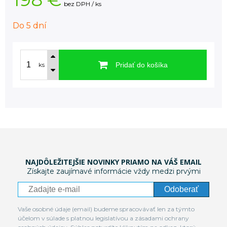
bez DPH / ks
Do 5 dní
Pridať do košíka
ks
NAJDÔLEŽITEJŠIE NOVINKY PRIAMO NA VÁŠ EMAIL
Získajte zaujímavé informácie vždy medzi prvými
Odoberať
Vaše osobné údaje (email) budeme spracovávať len za týmto
účelom v súlade s platnou legislatívou a zásadami ochrany