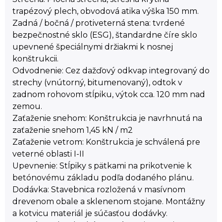
trapézový plech, obvodová atika výška 150 mm.
Zadná / bočná / protiveterná stena: tvrdené
bezpečnostné sklo (ESG), štandardne číre sklo
upevnené špeciálnymi držiakmi k nosnej
konštrukcii.
Odvodnenie: Cez dažďový odkvap integrovaný do
strechy (vnútorný, bitumenovaný), odtok v
zadnom rohovom stĺpiku, výtok cca. 120 mm nad
zemou.
Zaťaženie snehom: Konštrukcia je navrhnutá na
zaťaženie snehom 1,45 kN / m2
Zaťaženie vetrom: Konštrukcia je schválená pre
veterné oblasti I-II
Upevnenie: Stĺpiky s pätkami na prikotvenie k
betónovému základu podľa dodaného plánu.
Dodávka: Stavebnica rozložená v masívnom
drevenom obale a sklenenom stojane. Montážny
a kotvicu materiál je súčasťou dodávky.