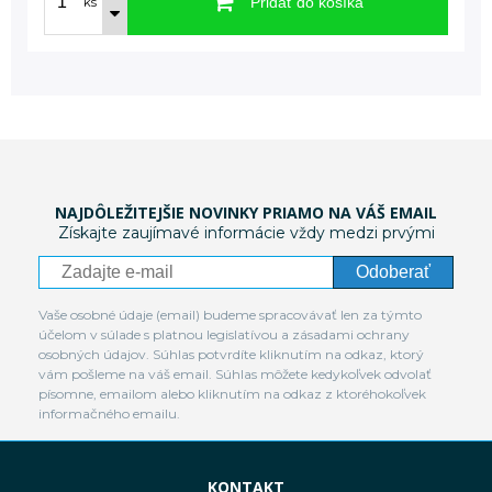
Pridať do košíka
ks
NAJDÔLEŽITEJŠIE NOVINKY PRIAMO NA VÁŠ EMAIL
Získajte zaujímavé informácie vždy medzi prvými
Odoberať
Vaše osobné údaje (email) budeme spracovávať len za týmto
účelom v súlade s platnou legislatívou a zásadami ochrany
osobných údajov. Súhlas potvrdíte kliknutím na odkaz, ktorý
vám pošleme na váš email. Súhlas môžete kedykoľvek odvolať
písomne, emailom alebo kliknutím na odkaz z ktoréhokoľvek
informačného emailu.
KONTAKT