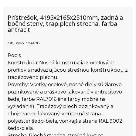
Prístrešok, 4195x2165x2510mm, zadná a
bočné steny, trap.plech strecha, farba
antracit
Obj. čislo:
304688
Popis
Konštrukcia: Nosná konštrukcia z oceľových
profilov s nadväzujúcou strešnou konštrukciou z
trapézového plechu.
Povrchy: Všetky oceľové, nosné diely sú žiarovo
pozinkované a práškovo lakované v antracitovo
šedej farbe RAL7016 (iné farby možné na
vyžiadanie). Trapézový plech pozinkovaný a
obojstranne lakovaný. vnútorná strana –
polyester šedo-biela, vonkajšia strana RAL 9002
šedo-biela.
Strecha: Plochá strecha, strešná krytina