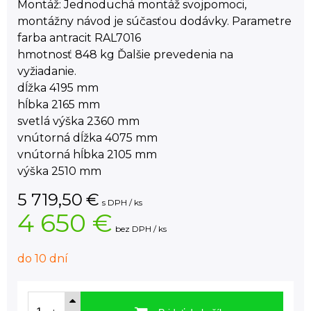
Montáž: Jednoduchá montáž svojpomoci,
montážny návod je súčasťou dodávky. Parametre
farba antracit RAL7016
hmotnosť 848 kg Ďalšie prevedenia na
vyžiadanie.
dĺžka 4195 mm
hĺbka 2165 mm
svetlá výška 2360 mm
vnútorná dĺžka 4075 mm
vnútorná hĺbka 2105 mm
výška 2510 mm
5 719,50
€
s DPH / ks
4 650 €
bez DPH / ks
do 10 dní