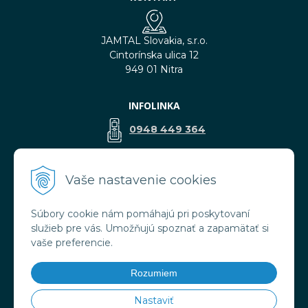
JAMTAL Slovakia, s.r.o.
Cintorínska ulica 12
949 01 Nitra
INFOLINKA
0948 449 364
predaj@jamtal.sk
Vaše nastavenie cookies
Súbory cookie nám pomáhajú pri poskytovaní
VŠETKO O NÁKUPE
služieb pre vás. Umožňujú spoznať a zapamätať si
Obchodné podmienky
vaše preferencie.
Reklamačné podmienky
Doprava a platba
Rozumiem
Ochrana osobných údajov
Nastaviť