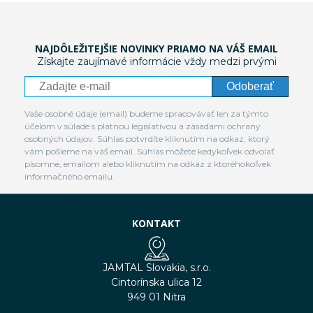
NAJDÔLEŽITEJŠIE NOVINKY PRIAMO NA VÁŠ EMAIL
Získajte zaujímavé informácie vždy medzi prvými
Odoberať
Vaše osobné údaje (email) budeme spracovávať len za týmto
účelom v súlade s platnou legislatívou a zásadami ochrany
osobných údajov. Súhlas potvrdíte kliknutím na odkaz, ktorý
vám pošleme na váš email. Súhlas môžete kedykoľvek odvolať
písomne, emailom alebo kliknutím na odkaz z ktoréhokoľvek
informačného emailu.
KONTAKT
JAMTAL Slovakia, s.r.o.
Cintorínska ulica 12
949 01 Nitra