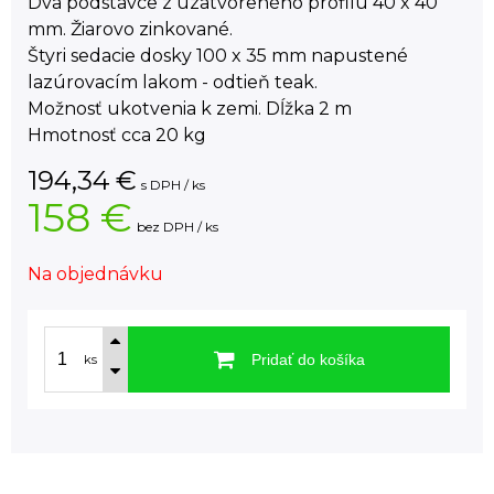
Dva podstavce z uzatvoreného profilu 40 x 40
mm. Žiarovo zinkované.
Štyri sedacie dosky 100 x 35 mm napustené
lazúrovacím lakom - odtieň teak.
Možnosť ukotvenia k zemi. Dĺžka 2 m
Hmotnosť cca 20 kg
194,34
€
s DPH / ks
158 €
bez DPH / ks
Na objednávku
Pridať do košíka
ks