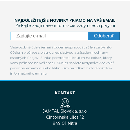
NAJDÔLEŽITEJŠIE NOVINKY PRIAMO NA VÁŠ EMAIL
Získajte zaujímavé informácie vždy medzi prvými
Odoberať
Vaše osobné údaje (email) budeme spracovávať len za týmto
účelom v súlade s platnou legislatívou a zásadami ochrany
osobných údajov. Súhlas potvrdíte kliknutím na odkaz, ktorý
vám pošleme na váš email. Súhlas môžete kedykoľvek odvolať
písomne, emailom alebo kliknutím na odkaz z ktoréhokoľvek
informačného emailu.
KONTAKT
JAMTAL Slovakia, s.r.o.
Cintorínska ulica 12
949 01 Nitra