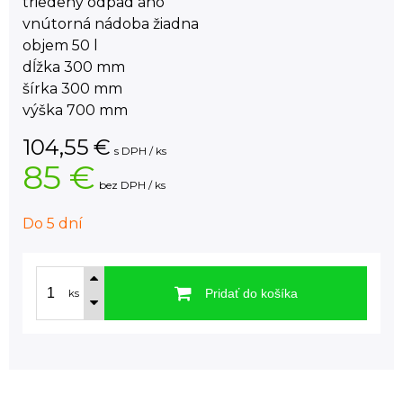
triedený odpad áno
vnútorná nádoba žiadna
objem 50 l
dĺžka 300 mm
šírka 300 mm
výška 700 mm
104,55
€
s DPH / ks
85 €
bez DPH / ks
Do 5 dní
Pridať do košíka
ks