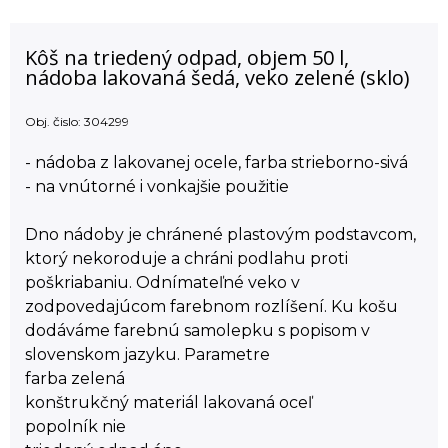
Kôš na triedený odpad, objem 50 l,
nádoba lakovaná šedá, veko zelené (sklo)
Obj. čislo:
304299
- nádoba z lakovanej ocele, farba strieborno-sivá
- na vnútorné i vonkajšie použitie
Dno nádoby je chránené plastovým podstavcom,
ktorý nekoroduje a chráni podlahu proti
poškriabaniu. Odnímateľné veko v
zodpovedajúcom farebnom rozlíšení. Ku košu
dodáváme farebnú samolepku s popisom v
slovenskom jazyku. Parametre
farba zelená
konštrukčný materiál lakovaná oceľ
popolník nie