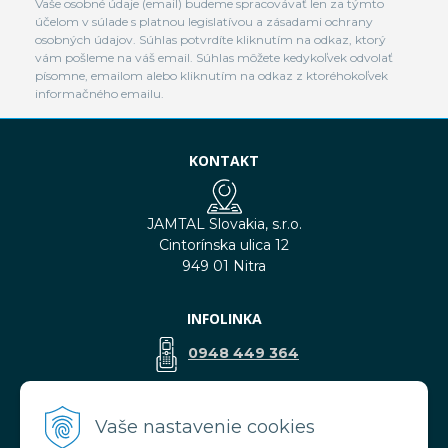
Vaše osobné údaje (email) budeme spracovávať len za týmto
účelom v súlade s platnou legislatívou a zásadami ochrany
osobných údajov. Súhlas potvrdíte kliknutím na odkaz, ktorý
vám pošleme na váš email. Súhlas môžete kedykoľvek odvolať
písomne, emailom alebo kliknutím na odkaz z ktoréhokoľvek
informačného emailu.
KONTAKT
JAMTAL Slovakia, s.r.o.
Cintorínska ulica 12
949 01 Nitra
INFOLINKA
0948 449 364
predaj@jamtal.sk
Vaše nastavenie cookies