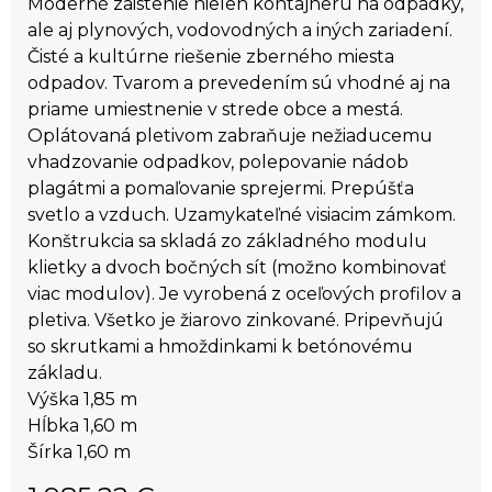
Moderné zaistenie nielen kontajneru na odpadky,
ale aj plynových, vodovodných a iných zariadení.
Čisté a kultúrne riešenie zberného miesta
odpadov. Tvarom a prevedením sú vhodné aj na
priame umiestnenie v strede obce a mestá.
Oplátovaná pletivom zabraňuje nežiaducemu
vhadzovanie odpadkov, polepovanie nádob
plagátmi a pomaľovanie sprejermi. Prepúšťa
svetlo a vzduch. Uzamykateľné visiacim zámkom.
Konštrukcia sa skladá zo základného modulu
klietky a dvoch bočných sít (možno kombinovať
viac modulov). Je vyrobená z oceľových profilov a
pletiva. Všetko je žiarovo zinkované. Pripevňujú
so skrutkami a hmoždinkami k betónovému
základu.
Výška 1,85 m
Hĺbka 1,60 m
Šírka 1,60 m