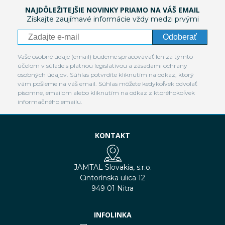
NAJDÔLEŽITEJŠIE NOVINKY PRIAMO NA VÁŠ EMAIL
Získajte zaujímavé informácie vždy medzi prvými
Odoberať
Vaše osobné údaje (email) budeme spracovávať len za týmto
účelom v súlade s platnou legislatívou a zásadami ochrany
osobných údajov. Súhlas potvrdíte kliknutím na odkaz, ktorý
vám pošleme na váš email. Súhlas môžete kedykoľvek odvolať
písomne, emailom alebo kliknutím na odkaz z ktoréhokoľvek
informačného emailu.
KONTAKT
JAMTAL Slovakia, s.r.o.
Cintorínska ulica 12
949 01 Nitra
INFOLINKA