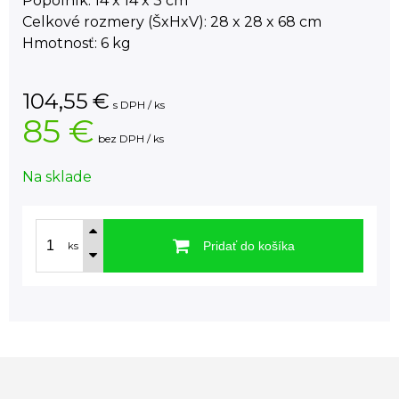
Popolník: 14 x 14 x 3 cm
Celkové rozmery (ŠxHxV): 28 x 28 x 68 cm
Hmotnosť: 6 kg
104,55
€
s DPH / ks
85 €
bez DPH / ks
Na sklade
Pridať do košíka
ks