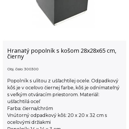
Hranatý popolník s košom 28x28x65 cm,
čierny
Obj. čislo:
300300
Popolník s ulitou z ušľachtilej ocele. Odpadkový
kôš je v oceľovo čiernej farbe, kôš je odnímateľný
s veľkým otváracím priestorom. Materiál:
ušľachtilá oceľ
Farba: čierna/chróm
Vnútorný odpadkový kôš: 20 x 20 x 32 cm s
oceľovými držiakmi