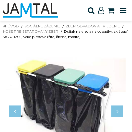
ÚVOD
SOCIÁLNE ZÁZEMIE
ZBER ODPADOV A TRIEDENIE
KOŠE PRE SEPAROVANÝ ZBER
Držiak na vrecia na odpadky, sklápací,
3x 70-120 l, veko plastové (žlté, čierne, modré)