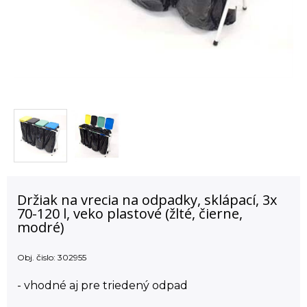
Držiak na vrecia na odpadky, sklápací, 3x
70-120 l, veko plastové (žlté, čierne,
modré)
Obj. čislo:
302955
- vhodné aj pre triedený odpad