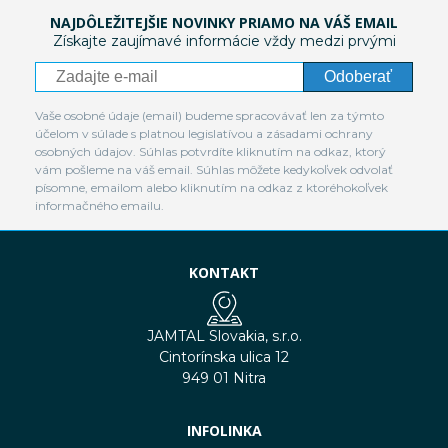
NAJDÔLEŽITEJŠIE NOVINKY PRIAMO NA VÁŠ EMAIL
Získajte zaujímavé informácie vždy medzi prvými
Odoberať
Vaše osobné údaje (email) budeme spracovávať len za týmto
účelom v súlade s platnou legislatívou a zásadami ochrany
osobných údajov. Súhlas potvrdíte kliknutím na odkaz, ktorý
vám pošleme na váš email. Súhlas môžete kedykoľvek odvolať
písomne, emailom alebo kliknutím na odkaz z ktoréhokoľvek
informačného emailu.
KONTAKT
JAMTAL Slovakia, s.r.o.
Cintorínska ulica 12
949 01 Nitra
INFOLINKA