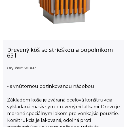
Drevený kôš so strieškou a popolníkom
65 l
Obj. čislo:
300617
- s vnútornou pozinkovanou nádobou
Základom koša je zváraná oceľová konštrukcia
vykladaná masívnymi drevenými latkami. Drevo je
morené špeciálnym lakom pre vonkajšie použitie.
Konštrukcia je lakovaná, odolná proti