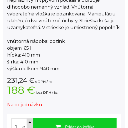
nepriaznivým vplyvom počasia a udržuje
dlhodobo nemenný vzhľad. Vnútorná
vyberateľná vložka je pozinkovaná. Manipuláciu
uľahčujú dva vnútorné úchyty. Strieška koša je
uzamykateľná. V strieške je umiestnený popolník.
vnútorná nádoba: pozink
objem: 65 l
hĺbka: 410 mm
šírka: 410 mm
výška celkom: 940 mm
231,24
€
s DPH / ks
188 €
bez DPH / ks
Na objednávku
Pridať do košíka
ks