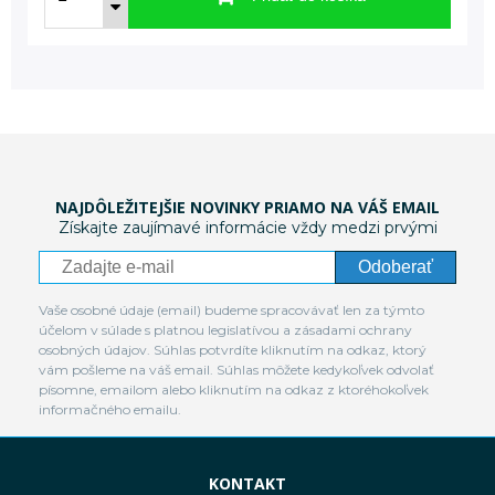
NAJDÔLEŽITEJŠIE NOVINKY PRIAMO NA VÁŠ EMAIL
Získajte zaujímavé informácie vždy medzi prvými
Odoberať
Vaše osobné údaje (email) budeme spracovávať len za týmto
účelom v súlade s platnou legislatívou a zásadami ochrany
osobných údajov. Súhlas potvrdíte kliknutím na odkaz, ktorý
vám pošleme na váš email. Súhlas môžete kedykoľvek odvolať
písomne, emailom alebo kliknutím na odkaz z ktoréhokoľvek
informačného emailu.
KONTAKT