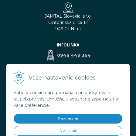
JAMTAL Slovakia, s.r.o.
Cintorínska ulica 12
949 01 Nitra
INFOLINKA
0948 449 364
predaj@jamtal.sk
Vaše nastavenie cookies
Súbory cookie nám pomáhajú pri poskytovaní
VŠETKO O NÁKUPE
služieb pre vás. Umožňujú spoznať a zapamätať si
Obchodné podmienky
vaše preferencie.
Reklamačné podmienky
Doprava a platba
Rozumiem
Ochrana osobných údajov
Nastaviť